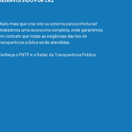
DESENVOLVIDO POR CR2
Muito mais que
criar site
ou
sistema para prefeituras
!
Realizamos uma
assessoria
completa, onde garantimos
em contrato que todas as exigências das
leis de
transparência pública
serão atendidas.
Conheça o
PNTP
e o
Radar da Transparência Pública