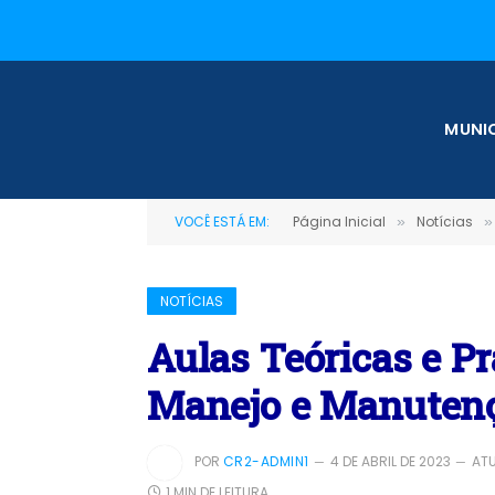
MUNIC
VOCÊ ESTÁ EM:
Página Inicial
Notícias
»
»
NOTÍCIAS
Aulas Teóricas e Pr
Manejo e Manutenç
POR
CR2-ADMIN1
4 DE ABRIL DE 2023
ATU
1 MIN DE LEITURA