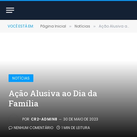
VOCÊ ESTÁ EM:
Página Inicial
Notícias
Ação Alusiva ao Dia da Família
»
»
NOTÍCIAS
Ação Alusiva ao Dia da
Família
POR
CR2-ADMIN8
30 DE MAIO DE 2023
NENHUM COMENTÁRIO
1 MIN DE LEITURA