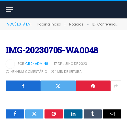
VOCÊ ESTÁ EM:
Página Inicial
Notícias
12ª Conferência Municipal de Assistência Social
»
»
IMG-20230705-WA0048
POR
CR2-ADMIN8
17 DE JULHO DE 2023
NENHUM COMENTÁRIO
1 MIN DE LEITURA
Facebook
Twitter
Pinterest
LinkedIn
Tumblr
E-