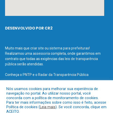
DESENVOLVIDO POR CR2
Muito mais que
criar site
ou
sistema para prefeituras
!
Realizamos uma
assessoria
completa, onde garantimos em
contrato que todas as exigências das
leis de transparência
pública
serão atendidas.
Conheça o
PNTP
e o
Radar da Transparência Pública
Nós usamos cookies para melhorar sua experiência de
navegação no portal. Ao utilizar nosso portal, você
concorda com a política de monitoramento de cookies.
Todos os direitos reservados a Prefeitura Municipal de Terra Santa.
Para ter mais informações sobre como isso é feito, acesse
Política de cookies (
Leia mais
). Se você concorda, clique em
ACEITO.