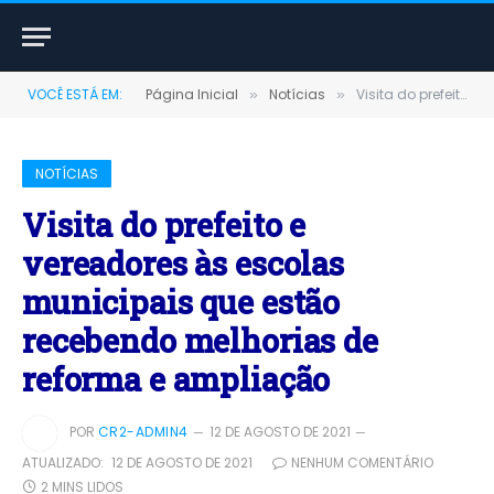
VOCÊ ESTÁ EM:
Página Inicial
Notícias
Visita do prefeito e vereadores às escolas municipais que estão recebendo melhorias de reforma e ampliação
»
»
NOTÍCIAS
Visita do prefeito e
vereadores às escolas
municipais que estão
recebendo melhorias de
reforma e ampliação
POR
CR2-ADMIN4
12 DE AGOSTO DE 2021
ATUALIZADO:
12 DE AGOSTO DE 2021
NENHUM COMENTÁRIO
2 MINS LIDOS