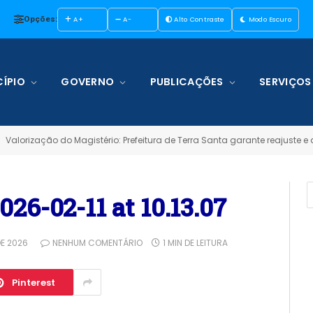
Opções:
A+
A-
Alto Contraste
Modo Escuro
ÍPIO
GOVERNO
PUBLICAÇÕES
SERVIÇOS
Valorização do Magistério: Prefeitura de Terra Santa garante reajuste 
6-02-11 at 10.13.07
DE 2026
NENHUM COMENTÁRIO
1 MIN DE LEITURA
Pinterest