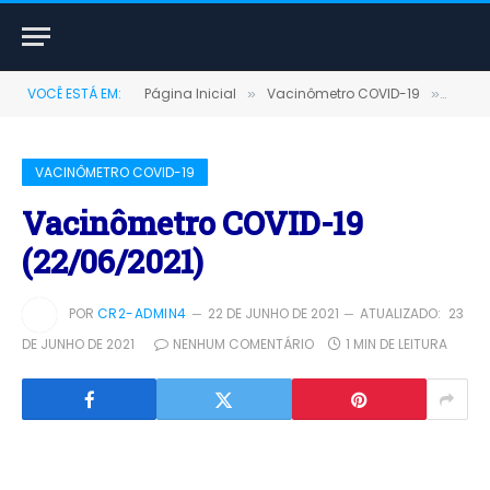
VOCÊ ESTÁ EM:
Página Inicial
Vacinômetro COVID-19
Vacin
»
»
VACINÔMETRO COVID-19
Vacinômetro COVID-19
(22/06/2021)
POR
CR2-ADMIN4
22 DE JUNHO DE 2021
ATUALIZADO:
23
DE JUNHO DE 2021
NENHUM COMENTÁRIO
1 MIN DE LEITURA