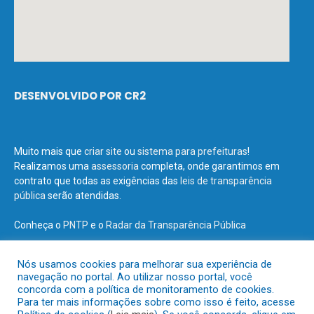
DESENVOLVIDO POR CR2
Muito mais que
criar site
ou
sistema para prefeituras
!
Realizamos uma
assessoria
completa, onde garantimos em
contrato que todas as exigências das
leis de transparência
pública
serão atendidas.
Conheça o
PNTP
e o
Radar da Transparência Pública
Nós usamos cookies para melhorar sua experiência de
navegação no portal. Ao utilizar nosso portal, você
concorda com a política de monitoramento de cookies.
Todos os direitos reservados a Prefeitura Municipal de Terra Santa.
Para ter mais informações sobre como isso é feito, acesse