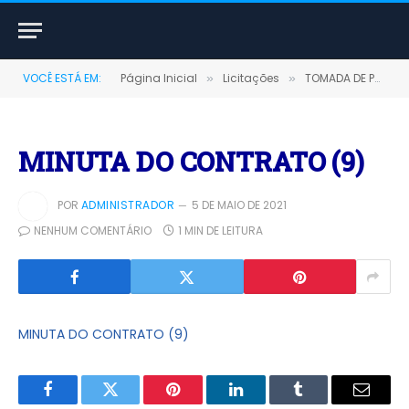
VOCÊ ESTÁ EM:
Página Inicial
Licitações
TOMADA DE PREÇOS Nº 00007/2020 (CONTRATAÇÃO DE EMPRESA PARA EXECUÇÃO EM CARÁTER CONTÍNUO DOS SERVIÇOS PÚBLICOS ESSENCIAIS DE VARIAÇÃO MANUAL E LIMPEZA URBANA EM VIAS PÚBLICAS PAVIMENTADAS NO MUNICÍPIO DE TERRA SANTA COM CARGA E DESCARGA)
»
»
MINUTA DO CONTRATO (9)
POR
ADMINISTRADOR
5 DE MAIO DE 2021
NENHUM COMENTÁRIO
1 MIN DE LEITURA
MINUTA DO CONTRATO (9)
Facebook
Twitter
Pinterest
LinkedIn
Tumblr
E-