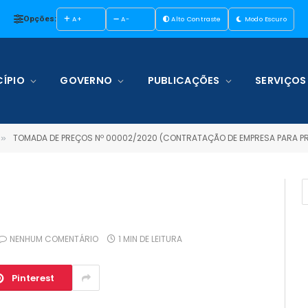
Opções:
A+
A-
Alto Contraste
Modo Escuro
ÍPIO
GOVERNO
PUBLICAÇÕES
SERVIÇOS
TOMADA DE PREÇOS Nº 00002/2020 (CONTRATAÇÃO DE EMPRESA PARA PRESTAÇÃO DE SE
»
NENHUM COMENTÁRIO
1 MIN DE LEITURA
Pinterest