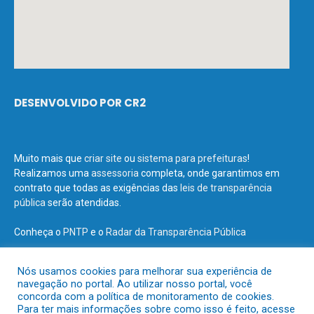
DESENVOLVIDO POR CR2
Muito mais que
criar site
ou
sistema para prefeituras
!
Realizamos uma
assessoria
completa, onde garantimos em
contrato que todas as exigências das
leis de transparência
pública
serão atendidas.
Conheça o
PNTP
e o
Radar da Transparência Pública
Nós usamos cookies para melhorar sua experiência de
navegação no portal. Ao utilizar nosso portal, você
concorda com a política de monitoramento de cookies.
Todos os direitos reservados a Prefeitura Municipal de Terra Santa.
Para ter mais informações sobre como isso é feito, acesse