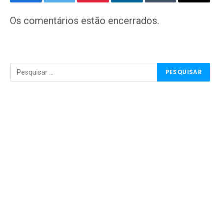
Facebook
Twitter
Pinterest
LinkedIn
Tumblr
E-
mail
Os comentários estão encerrados.