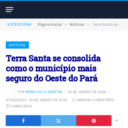
VOCÊ ESTÁ EM:
Página Inicial
Notícias
Terra Santa se consolida como o município mais seguro do Oeste do Pará
»
»
NOTÍCIAS
Terra Santa se consolida
como o município mais
seguro do Oeste do Pará
POR
FRANCISCO SANTOS
30 DE JANEIRO DE 2026
ATUALIZADO:
30 DE JANEIRO DE 2026
NENHUM COMENTÁRIO
3 MINS LIDOS