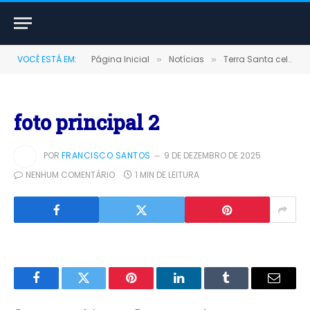
VOCÊ ESTÁ EM:
Página Inicial
Notícias
Terra Santa celebra 34 anos com a Festa Agroterra 2025; tradição, cultura e grandes atrações no Parque Manduca Bentes
»
»
foto principal 2
POR
FRANCISCO SANTOS
9 DE DEZEMBRO DE 2025
NENHUM COMENTÁRIO
1 MIN DE LEITURA
Facebook
Twitter
Pinterest
LinkedIn
Tumblr
E-