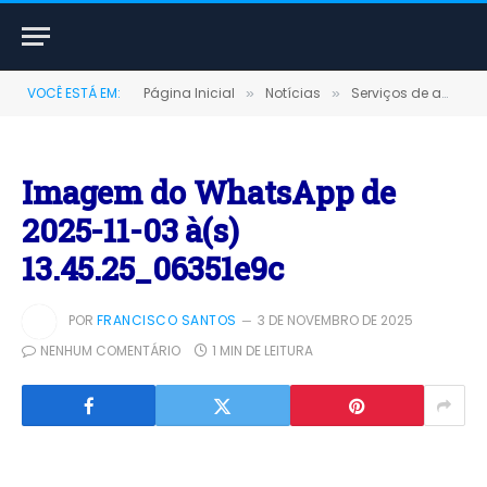
VOCÊ ESTÁ EM:
Página Inicial
Notícias
Serviços de ampliação e revitalização da orla seguem avançando em Terra Santa
»
»
Imagem do WhatsApp de
2025-11-03 à(s)
13.45.25_06351e9c
POR
FRANCISCO SANTOS
3 DE NOVEMBRO DE 2025
NENHUM COMENTÁRIO
1 MIN DE LEITURA