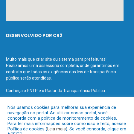
DESENVOLVIDO POR CR2
Muito mais que
criar site
ou
sistema para prefeituras
!
Realizamos uma
assessoria
completa, onde garantimos em
contrato que todas as exigências das
leis de transparência
pública
serão atendidas.
Conheça o
PNTP
e o
Radar da Transparência Pública
Nós usamos cookies para melhorar sua experiência de
navegação no portal. Ao utilizar nosso portal, você
concorda com a política de monitoramento de cookies.
Todos os direitos reservados a Prefeitura Municipal de Terra Santa.
Para ter mais informações sobre como isso é feito, acesse
Política de cookies (
Leia mais
). Se você concorda, clique em