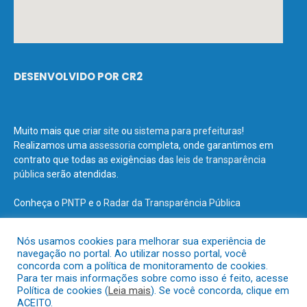
DESENVOLVIDO POR CR2
Muito mais que
criar site
ou
sistema para prefeituras
!
Realizamos uma
assessoria
completa, onde garantimos em
contrato que todas as exigências das
leis de transparência
pública
serão atendidas.
Conheça o
PNTP
e o
Radar da Transparência Pública
Nós usamos cookies para melhorar sua experiência de
navegação no portal. Ao utilizar nosso portal, você
concorda com a política de monitoramento de cookies.
Todos os direitos reservados a Prefeitura Municipal de Terra Santa.
Para ter mais informações sobre como isso é feito, acesse
Política de cookies (
Leia mais
). Se você concorda, clique em
ACEITO.