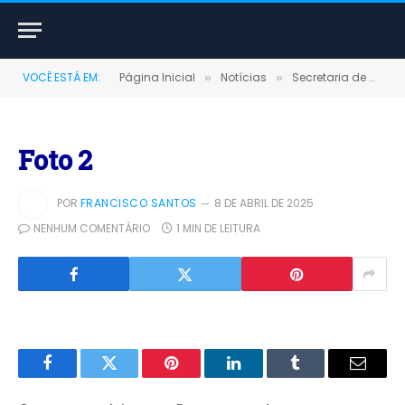
VOCÊ ESTÁ EM:
Página Inicial
Notícias
Secretaria de Meio Ambiente e Mineração lança campanha “O Dia do Descarte Correto” em Terra Santa
»
»
Foto 2
POR
FRANCISCO SANTOS
8 DE ABRIL DE 2025
NENHUM COMENTÁRIO
1 MIN DE LEITURA
Facebook
Twitter
Pinterest
LinkedIn
Tumblr
E-