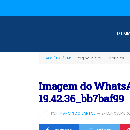
MUNIC
VOCÊ ESTÁ EM:
Página Inicial
Notícias
»
»
Imagem do WhatsAp
19.42.36_bb7baf99
POR
FRANCISCO SANTOS
27 DE NOVEMBRO
Facebook
Twitter