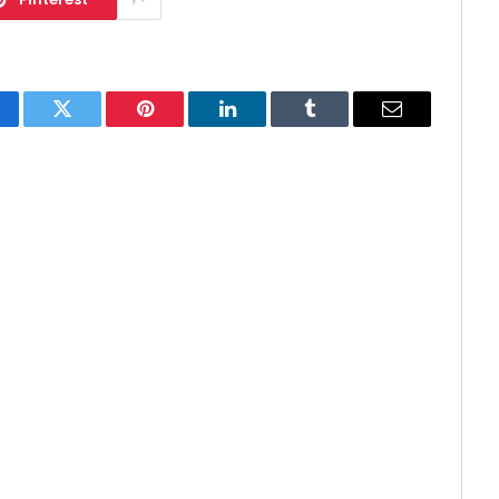
cebook
Twitter
Pinterest
LinkedIn
Tumblr
E-
mail