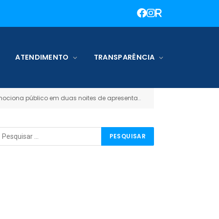
ATENDIMENTO
TRANSPARÊNCIA
ociona público em duas noites de apresentações
Imagem do Whats
»