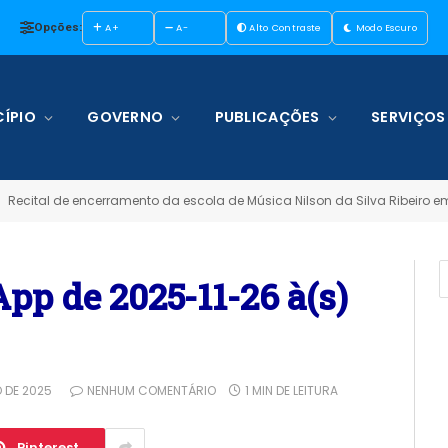
Opções:
A+
A-
Alto Contraste
Modo Escuro
ÍPIO
GOVERNO
PUBLICAÇÕES
SERVIÇOS
Recital de encerramento da escola de Música Nilson da Silva Ribeiro em
p de 2025-11-26 à(s)
 DE 2025
NENHUM COMENTÁRIO
1 MIN DE LEITURA
Pinterest