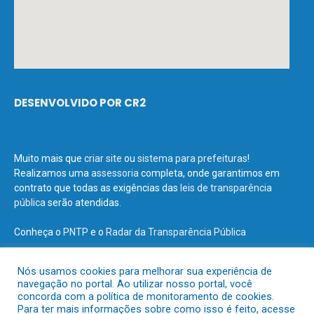
DESENVOLVIDO POR CR2
Muito mais que
criar site
ou
sistema para prefeituras
!
Realizamos uma
assessoria
completa, onde garantimos em
contrato que todas as exigências das
leis de transparência
pública
serão atendidas.
Conheça o
PNTP
e o
Radar da Transparência Pública
Nós usamos cookies para melhorar sua experiência de
navegação no portal. Ao utilizar nosso portal, você
concorda com a política de monitoramento de cookies.
Todos os direitos reservados a Prefeitura Municipal de Terra Santa.
Para ter mais informações sobre como isso é feito, acesse