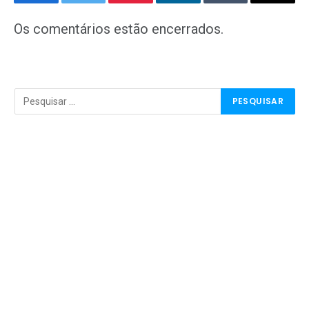
Facebook
Twitter
Pinterest
LinkedIn
Tumblr
E-
mail
Os comentários estão encerrados.