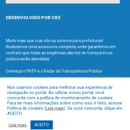
DESENVOLVIDO POR CR2
Muito mais que
criar site
ou
sistema para prefeituras
!
Realizamos uma
assessoria
completa, onde garantimos em
contrato que todas as exigências das
leis de transparência
pública
serão atendidas.
Conheça o
PNTP
e o
Radar da Transparência Pública
Nós usamos cookies para melhorar sua experiência de
navegação no portal. Ao utilizar nosso portal, você
concorda com a política de monitoramento de cookies.
Todos os direitos reservados a Prefeitura Municipal de Terra Santa.
Para ter mais informações sobre como isso é feito, acesse
Política de cookies (
Leia mais
). Se você concorda, clique em
ACEITO.
Mapa do Site
Acessar Área Administrativa
Acessar o Webmail
Leia mais
ACEITO