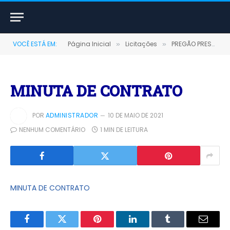
VOCÊ ESTÁ EM:
Página Inicial
Licitações
PREGÃO PRESENCIAL Nº 0055/2020-SRP (REGISTRO DE PREÇO PARA A AQUISIÇÃO DE REFEIÇÃO DESTINADO AO FUNDO DE MEIO AMBIENTE)
»
»
MINUTA DE CONTRATO
POR
ADMINISTRADOR
10 DE MAIO DE 2021
NENHUM COMENTÁRIO
1 MIN DE LEITURA
MINUTA DE CONTRATO
Facebook
Twitter
Pinterest
LinkedIn
Tumblr
E-