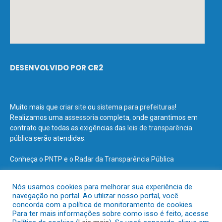
DESENVOLVIDO POR CR2
Muito mais que
criar site
ou
sistema para prefeituras
!
Realizamos uma
assessoria
completa, onde garantimos em
contrato que todas as exigências das
leis de transparência
pública
serão atendidas.
Conheça o
PNTP
e o
Radar da Transparência Pública
Nós usamos cookies para melhorar sua experiência de
navegação no portal. Ao utilizar nosso portal, você
concorda com a política de monitoramento de cookies.
Todos os direitos reservados a Prefeitura Municipal de Terra Santa.
Para ter mais informações sobre como isso é feito, acesse