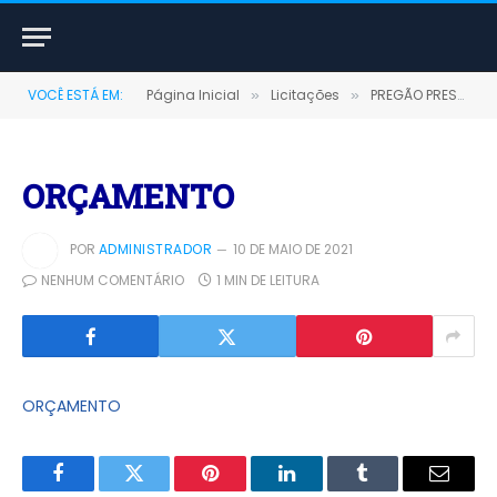
VOCÊ ESTÁ EM:
Página Inicial
Licitações
PREGÃO PRESENCIAL Nº 0052/2020-SRP (FUTURA OU EVENTUAL AQUISIÇÃO DE REFEIÇÕES DESTINADAS AO FUNDO MUNICIPAL DE SAÚDE)
»
»
ORÇAMENTO
POR
ADMINISTRADOR
10 DE MAIO DE 2021
NENHUM COMENTÁRIO
1 MIN DE LEITURA
ORÇAMENTO
Facebook
Twitter
Pinterest
LinkedIn
Tumblr
E-