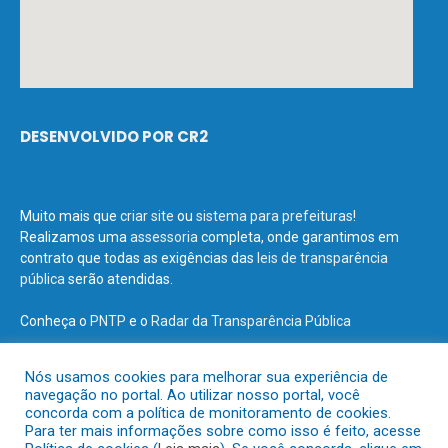
DESENVOLVIDO POR CR2
Muito mais que
criar site
ou
sistema para prefeituras
!
Realizamos uma
assessoria
completa, onde garantimos em
contrato que todas as exigências das
leis de transparência
pública
serão atendidas.
Conheça o
PNTP
e o
Radar da Transparência Pública
Nós usamos cookies para melhorar sua experiência de
navegação no portal. Ao utilizar nosso portal, você
concorda com a política de monitoramento de cookies.
Todos os direitos reservados a Prefeitura Municipal de Terra Santa.
Para ter mais informações sobre como isso é feito, acesse