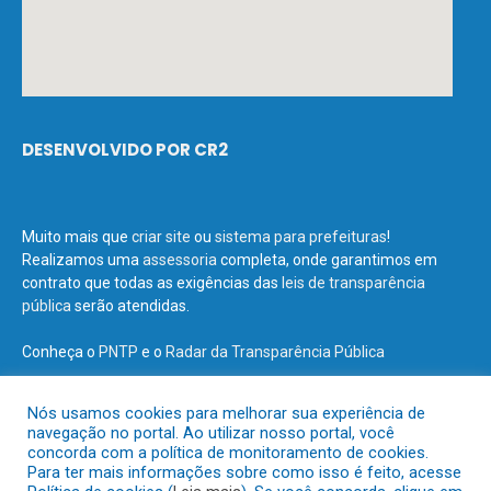
DESENVOLVIDO POR CR2
Muito mais que
criar site
ou
sistema para prefeituras
!
Realizamos uma
assessoria
completa, onde garantimos em
contrato que todas as exigências das
leis de transparência
pública
serão atendidas.
Conheça o
PNTP
e o
Radar da Transparência Pública
Nós usamos cookies para melhorar sua experiência de
navegação no portal. Ao utilizar nosso portal, você
concorda com a política de monitoramento de cookies.
Todos os direitos reservados a Prefeitura Municipal de Terra Santa.
Para ter mais informações sobre como isso é feito, acesse