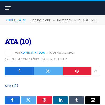
VOCÊ ESTÁ EM:
Página Inicial
Licitações
PREGÃO PRESENCIAL Nº 0024/2020 (CONTRATAÇÃO DE SERVIÇOS DE TRANSPORTE FLUVIAL NOS TRECHOS TERRA SANTA/SANTARÉM/TERRA SANTA, TERRA SANTA/PARINTINS/TERRA SANTA, TERRA SANTA/JURUTI/TERRA SANTA E TERRA SANTA/ORIXIMINÁ/TERRA SANTA, TERRA SANTA/ÓBIDOS/TERRA SANTA)
»
»
ATA (10)
POR
ADMINISTRADOR
10 DE MAIO DE 2021
NENHUM COMENTÁRIO
1 MIN DE LEITURA
ATA (10)
Facebook
Twitter
Pinterest
LinkedIn
Tumblr
E-