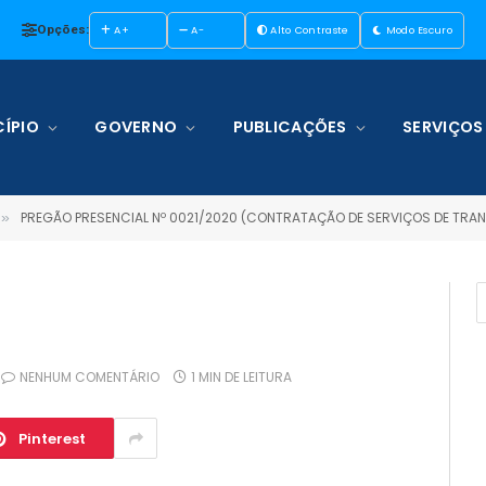
Opções:
A+
A-
Alto Contraste
Modo Escuro
ÍPIO
GOVERNO
PUBLICAÇÕES
SERVIÇOS
PREGÃO PRESENCIAL Nº 0021/2020 (CONTRATAÇÃO DE SERVIÇOS DE TRANSPORTE FLUVIAL NOS TRECHOS TERRA SANTA/SANTARÉM/TERRA SANTA, TERRA SANTA/PARINTINS/TERRA SAN
»
NENHUM COMENTÁRIO
1 MIN DE LEITURA
Pinterest