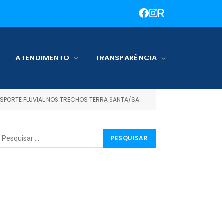
ATENDIMENTO
TRANSPARÊNCIA
TA, TERRA SANTA/JURUTI/TERRA SANTA E TERRA SANTA/ORIXIMINÁ/TERRA SANTA, TERRA SANTA/ÓBIDOS/TERRASANTA)