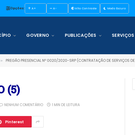
Opções:
A+
A-
Alto Contraste
Modo Escuro
ÍPIO
GOVERNO
PUBLICAÇÕES
SERVIÇOS
PREGÃO PRESENCIAL Nº 0020/2020-SRP (CONTRATAÇÃO DE SERVIÇOS DE TRANSPORTE FLUVIAL NOS TRECHOS TERRA SANTA/SANTARÉM/TERRA SANTA, TERRA SANTA/PARINTINS/TERRA S
»
 (5)
NENHUM COMENTÁRIO
1 MIN DE LEITURA
Pinterest