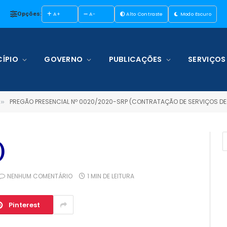
Opções:
A+
A-
Alto Contraste
Modo Escuro
ÍPIO
GOVERNO
PUBLICAÇÕES
SERVIÇOS
PREGÃO PRESENCIAL Nº 0020/2020-SRP (CONTRATAÇÃO DE SERVIÇOS DE TRANSPORTE FLUVIAL NOS TRECHOS TERRA SANTA/SANTARÉM/TERRA SANTA, TERRA SANTA/PARINTINS/TERRA S
»
)
NENHUM COMENTÁRIO
1 MIN DE LEITURA
Pinterest