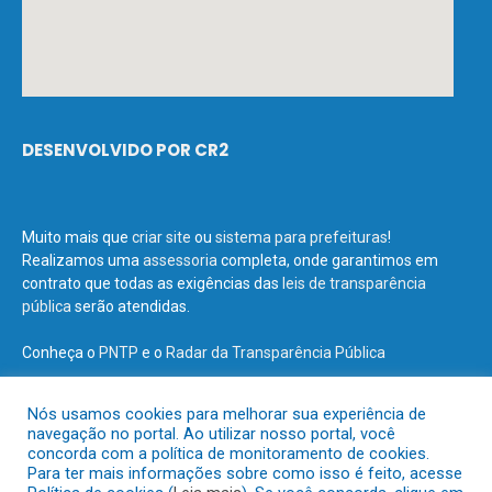
DESENVOLVIDO POR CR2
Muito mais que
criar site
ou
sistema para prefeituras
!
Realizamos uma
assessoria
completa, onde garantimos em
contrato que todas as exigências das
leis de transparência
pública
serão atendidas.
Conheça o
PNTP
e o
Radar da Transparência Pública
Nós usamos cookies para melhorar sua experiência de
navegação no portal. Ao utilizar nosso portal, você
concorda com a política de monitoramento de cookies.
Todos os direitos reservados a Prefeitura Municipal de Terra Santa.
Para ter mais informações sobre como isso é feito, acesse