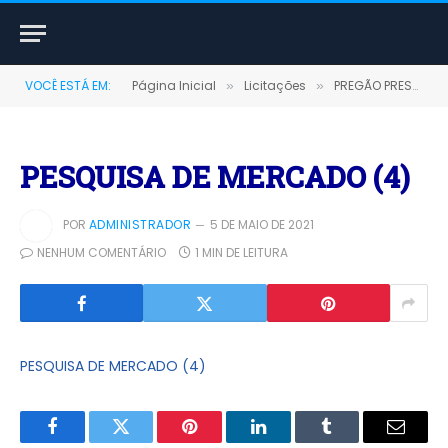
VOCÊ ESTÁ EM:
Página Inicial
Licitações
PREGÃO PRESENCIAL Nº 0019/2020 (AQUISIÇÃO DE MATERIAL DE CONSTRUÇÃO EM GERAL, MATERIAL HIDRÁULICO, MATERIAL DE PINTURA E MATERIAL ELÉTRICO E MATERIAL DE BORRACHARIA EM GERAL)
»
»
PESQUISA DE MERCADO (4)
POR
ADMINISTRADOR
5 DE MAIO DE 2021
NENHUM COMENTÁRIO
1 MIN DE LEITURA
PESQUISA DE MERCADO (4)
Facebook
Twitter
Pinterest
LinkedIn
Tumblr
E-