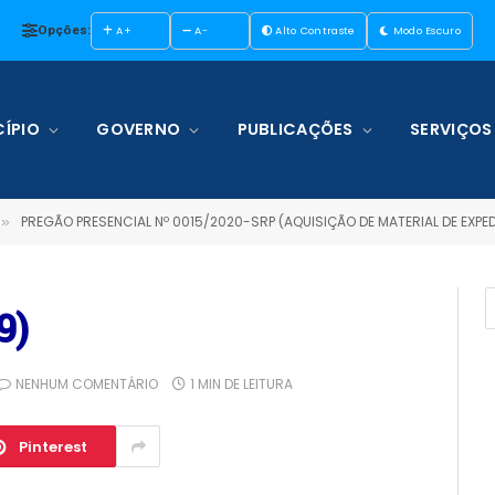
Opções:
A+
A-
Alto Contraste
Modo Escuro
ÍPIO
GOVERNO
PUBLICAÇÕES
SERVIÇOS
PREGÃO PRESENCIAL Nº 0015/2020-SRP (AQUISIÇÃO DE MATERIAL DE EXPEDIENTE, 
»
9)
NENHUM COMENTÁRIO
1 MIN DE LEITURA
Pinterest