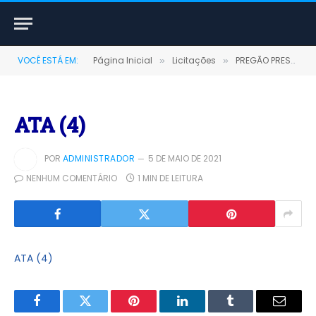
VOCÊ ESTÁ EM:
Página Inicial
Licitações
PREGÃO PRESENCIAL Nº 0014/2020-SRP (AQUISIÇÃO DE MATERIAL DE EXPEDIENTE ARMARINHO SUPRIMENTOS DE INFORMÁTICA E DIDÁTICO)
»
»
ATA (4)
POR
ADMINISTRADOR
5 DE MAIO DE 2021
NENHUM COMENTÁRIO
1 MIN DE LEITURA
ATA (4)
Facebook
Twitter
Pinterest
LinkedIn
Tumblr
E-