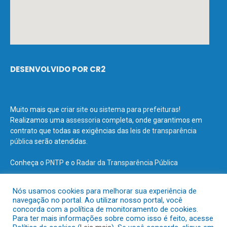
DESENVOLVIDO POR CR2
Muito mais que
criar site
ou
sistema para prefeituras
!
Realizamos uma
assessoria
completa, onde garantimos em
contrato que todas as exigências das
leis de transparência
pública
serão atendidas.
Conheça o
PNTP
e o
Radar da Transparência Pública
Nós usamos cookies para melhorar sua experiência de
navegação no portal. Ao utilizar nosso portal, você
concorda com a política de monitoramento de cookies.
Todos os direitos reservados a Prefeitura Municipal de Terra Santa.
Para ter mais informações sobre como isso é feito, acesse