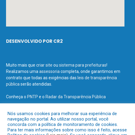
DESENVOLVIDO POR CR2
Muito mais que
criar site
ou
sistema para prefeituras
!
Realizamos uma
assessoria
completa, onde garantimos em
contrato que todas as exigências das
leis de transparência
pública
serão atendidas.
Conheça o
PNTP
e o
Radar da Transparência Pública
Nós usamos cookies para melhorar sua experiência de
navegação no portal. Ao utilizar nosso portal, você
concorda com a política de monitoramento de cookies.
Todos os direitos reservados a Prefeitura Municipal de Terra Santa.
Para ter mais informações sobre como isso é feito, acesse