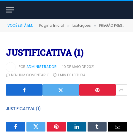
VOCÊ ESTÁ EM:
Página Inicial
Licitações
PREGÃO PRESENCIAL Nº 0013/2020-SRP (REGISTRO DE PREÇOS PARA AQUISIÇÃO DE ÓLEOS LUBRIFICANTES DERIVADOS DE PETRÓLEO DESTINADOS AO FUNDO MUNICIPAL DE MEIO AMBIENTE)
»
»
JUSTIFICATIVA (1)
POR
ADMINISTRADOR
10 DE MAIO DE 2021
NENHUM COMENTÁRIO
1 MIN DE LEITURA
JUSTIFICATIVA (1)
Facebook
Twitter
Pinterest
LinkedIn
Tumblr
E-