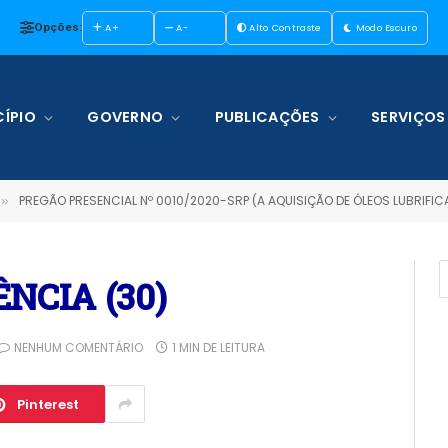
Opções:
A+
A-
Alto Contraste
Modo Escuro
ÍPIO
GOVERNO
PUBLICAÇÕES
SERVIÇOS
PREGÃO PRESENCIAL Nº 0010/2020-SRP (A AQUISIÇÃO DE ÓLEOS LUBRIFICA
»
NCIA (30)
NENHUM COMENTÁRIO
1 MIN DE LEITURA
Pinterest