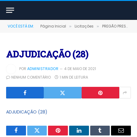
VOCÊ ESTÁ EM:
Página Inicial
Licitações
PREGÃO PRESENCIAL Nº 0007/2020 (AQUISIÇÃO DE MEDICAMENTOS DESTINADOS A FARMÁCIA BÁSICA)
»
»
ADJUDICAÇÃO (28)
POR
ADMINISTRADOR
4 DE MAIO DE 2021
NENHUM COMENTÁRIO
1 MIN DE LEITURA
ADJUDICAÇÃO (28)
Facebook
Twitter
Pinterest
LinkedIn
Tumblr
E-