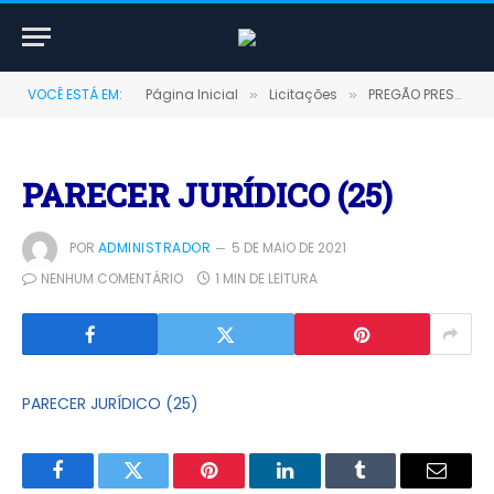
VOCÊ ESTÁ EM:
Página Inicial
Licitações
PREGÃO PRESENCIAL Nº 0003/2020-SRP (Aquisição pelo FUNDO MUNICIPAL DE EDUCAÇÃO, DE COMBUSTÍVEIS)
»
»
PARECER JURÍDICO (25)
POR
ADMINISTRADOR
5 DE MAIO DE 2021
NENHUM COMENTÁRIO
1 MIN DE LEITURA
PARECER JURÍDICO (25)
Facebook
Twitter
Pinterest
LinkedIn
Tumblr
E-