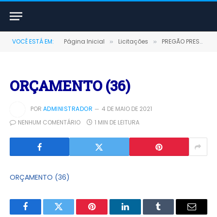
VOCÊ ESTÁ EM:
Página Inicial
Licitações
PREGÃO PRESENCIAL Nº 0002/2020-SRP (AQUISIÇÃO DE COMBUSTÍVEIS E GAS LIQUEFEITO DE PETROLEO (GLP))
»
»
ORÇAMENTO (36)
POR
ADMINISTRADOR
4 DE MAIO DE 2021
NENHUM COMENTÁRIO
1 MIN DE LEITURA
ORÇAMENTO (36)
Facebook
Twitter
Pinterest
LinkedIn
Tumblr
E-