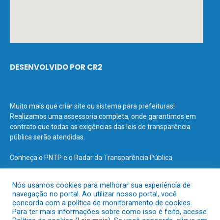
DESENVOLVIDO POR CR2
Muito mais que
criar site
ou
sistema para prefeituras
!
Realizamos uma
assessoria
completa, onde garantimos em
contrato que todas as exigências das
leis de transparência
pública
serão atendidas.
Conheça o
PNTP
e o
Radar da Transparência Pública
Nós usamos cookies para melhorar sua experiência de
navegação no portal. Ao utilizar nosso portal, você
concorda com a política de monitoramento de cookies.
Todos os direitos reservados a Prefeitura Municipal de Terra Santa.
Para ter mais informações sobre como isso é feito, acesse