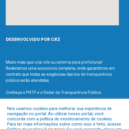
DESENVOLVIDO POR CR2
Muito mais que
criar site
ou
sistema para prefeituras
!
Realizamos uma
assessoria
completa, onde garantimos em
contrato que todas as exigências das
leis de transparência
pública
serão atendidas.
Conheça o
PNTP
e o
Radar da Transparência Pública
Nós usamos cookies para melhorar sua experiência de
navegação no portal. Ao utilizar nosso portal, você
concorda com a política de monitoramento de cookies.
Todos os direitos reservados a Prefeitura Municipal de Terra Santa.
Para ter mais informações sobre como isso é feito, acesse