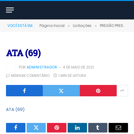
VOCÊ ESTÁ EM:
Página Inicial
Licitações
PREGÃO PRESENCIAL Nº 0002/2020-SRP (AQUISIÇÃO DE COMBUSTÍVEIS E GAS LIQUEFEITO DE PETROLEO (GLP))
»
»
ATA (69)
POR
ADMINISTRADOR
4 DE MAIO DE 2021
NENHUM COMENTÁRIO
1 MIN DE LEITURA
ATA (69)
Facebook
Twitter
Pinterest
LinkedIn
Tumblr
E-