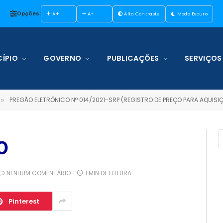
Opções:
A+
A-
Alto Contraste
Modo Escuro
ÍPIO
GOVERNO
PUBLICAÇÕES
SERVIÇOS
PREGÃO ELETRÔNICO Nº 014/2021-SRP (REGISTRO DE PREÇO PARA AQUISIÇÃO DE MEDICAMENTOS E MATERIAL T
»
O
NENHUM COMENTÁRIO
1 MIN DE LEITURA
Pinterest