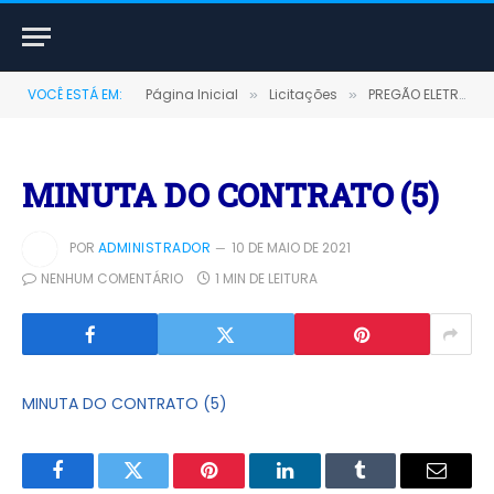
VOCÊ ESTÁ EM:
Página Inicial
Licitações
PREGÃO ELETRÔNICO Nº 09/2020 (AQUISIÇÃO DE GÊNEROS ALIMENTÍCIOS E MATERIAL DE LIMPEZA DESTINADOS AO FMMA)
»
»
MINUTA DO CONTRATO (5)
POR
ADMINISTRADOR
10 DE MAIO DE 2021
NENHUM COMENTÁRIO
1 MIN DE LEITURA
MINUTA DO CONTRATO (5)
Facebook
Twitter
Pinterest
LinkedIn
Tumblr
E-