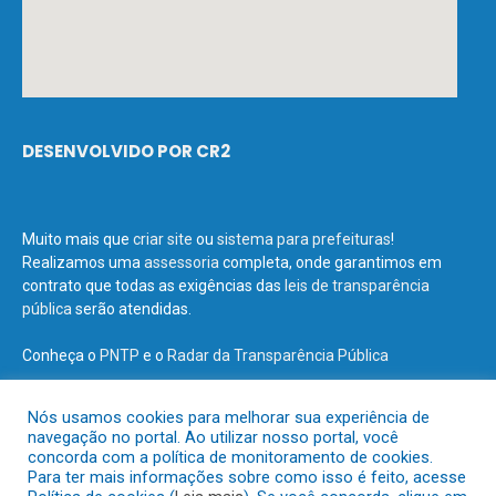
DESENVOLVIDO POR CR2
Muito mais que
criar site
ou
sistema para prefeituras
!
Realizamos uma
assessoria
completa, onde garantimos em
contrato que todas as exigências das
leis de transparência
pública
serão atendidas.
Conheça o
PNTP
e o
Radar da Transparência Pública
Nós usamos cookies para melhorar sua experiência de
navegação no portal. Ao utilizar nosso portal, você
concorda com a política de monitoramento de cookies.
Todos os direitos reservados a Prefeitura Municipal de Terra Santa.
Para ter mais informações sobre como isso é feito, acesse