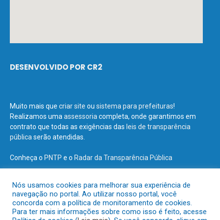
DESENVOLVIDO POR CR2
Muito mais que
criar site
ou
sistema para prefeituras
!
Realizamos uma
assessoria
completa, onde garantimos em
contrato que todas as exigências das
leis de transparência
pública
serão atendidas.
Conheça o
PNTP
e o
Radar da Transparência Pública
Nós usamos cookies para melhorar sua experiência de
navegação no portal. Ao utilizar nosso portal, você
concorda com a política de monitoramento de cookies.
Todos os direitos reservados a Prefeitura Municipal de Terra Santa.
Para ter mais informações sobre como isso é feito, acesse