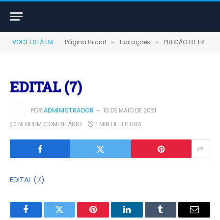
VOCÊ ESTÁ EM:
Página Inicial
Licitações
PREGÃO ELETRÔNICO Nº 09/2020 (AQUISIÇÃO DE GÊNEROS ALIMENTÍCIOS E MATERIAL DE LIMPEZA DESTINADOS AO FMMA)
»
»
EDITAL (7)
POR
ADMINISTRADOR
10 DE MAIO DE 2021
NENHUM COMENTÁRIO
1 MIN DE LEITURA
EDITAL (7)
Facebook
Twitter
Pinterest
LinkedIn
Tumblr
E-