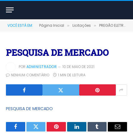
VOCÊ ESTÁ EM:
Página Inicial
Licitações
PREGÃO ELETRÔNICO Nº 06/2020 (AQUISIÇÃO DE GÊNEROS ALIMENTÍCIOS E MATERIAL DE LIMPEZA DESTINADOS AO FMS)
»
»
PESQUISA DE MERCADO
POR
ADMINISTRADOR
10 DE MAIO DE 2021
NENHUM COMENTÁRIO
1 MIN DE LEITURA
PESQUISA DE MERCADO
Facebook
Twitter
Pinterest
LinkedIn
Tumblr
E-