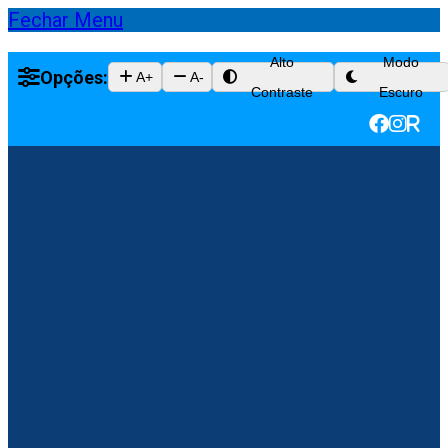
Fechar Menu
Alto
Modo
Opções:
A+
A-
Contraste
Escuro