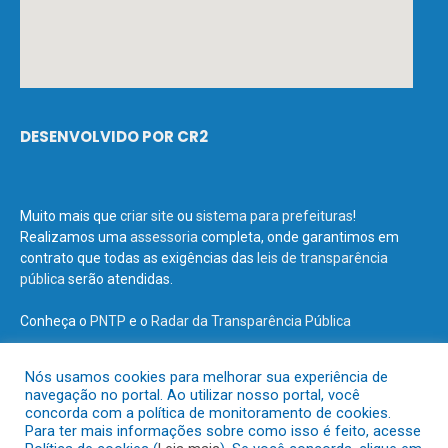
DESENVOLVIDO POR CR2
Muito mais que
criar site
ou
sistema para prefeituras
!
Realizamos uma
assessoria
completa, onde garantimos em
contrato que todas as exigências das
leis de transparência
pública
serão atendidas.
Conheça o
PNTP
e o
Radar da Transparência Pública
Nós usamos cookies para melhorar sua experiência de
navegação no portal. Ao utilizar nosso portal, você
concorda com a política de monitoramento de cookies.
Todos os direitos reservados a Prefeitura Municipal de Terra Santa.
Para ter mais informações sobre como isso é feito, acesse