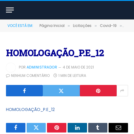
VOCÊ ESTÁ EM:
Página Inicial
Licitações
Covid-19
PREG
»
»
»
HOMOLOGAÇÃO_P.E_12
POR
ADMINISTRADOR
4 DE MAIO DE 2021
NENHUM COMENTÁRIO
1 MIN DE LEITURA
HOMOLOGAÇÃO_P.E_12
Facebook
Twitter
Pinterest
LinkedIn
Tumblr
E-