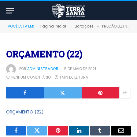
VOCÊ ESTÁ EM:
Página Inicial
Licitações
PREGÃO ELETRÔNICO Nº 011/2021-SRP (CONTRATAÇÃO DE SERVIÇOS DE TRANSPORTE FLUVIAL NOS TRECHOS TERRA SANTA/SANTARÉM/TERRA SANTA, TERRA SANTA/PARINTINS/TERRA SANTA, TERRA SANTA/JURUTI/TERRA SANTA E TERRA SANTA/ORIXIMINÁ/TERRA SANTA, TERRA SANTA/ÓBIDOS/TERRA SANTA)
»
»
ORÇAMENTO (22)
POR
ADMINISTRADOR
5 DE MAIO DE 2021
NENHUM COMENTÁRIO
1 MIN DE LEITURA
ORÇAMENTO (22)
Facebook
Twitter
Pinterest
LinkedIn
Tumblr
E-