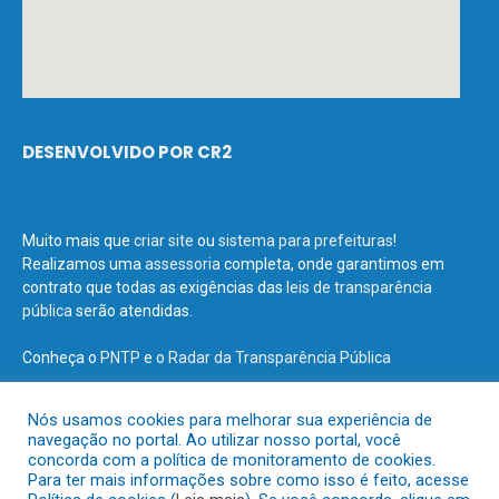
DESENVOLVIDO POR CR2
Muito mais que
criar site
ou
sistema para prefeituras
!
Realizamos uma
assessoria
completa, onde garantimos em
contrato que todas as exigências das
leis de transparência
pública
serão atendidas.
Conheça o
PNTP
e o
Radar da Transparência Pública
Nós usamos cookies para melhorar sua experiência de
navegação no portal. Ao utilizar nosso portal, você
concorda com a política de monitoramento de cookies.
Todos os direitos reservados a Prefeitura Municipal de Terra Santa.
Para ter mais informações sobre como isso é feito, acesse