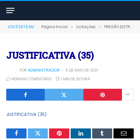
VOCÊ ESTÁ EM:
Página Inicial
Licitações
PREGÃO ELETRÔNICO Nº 011/2020 (Aquisição de contratação de empresa prestadora de serviços de manutenção, instalação, configuração de impressoras e recarga de cartuchos)
»
»
JUSTIFICATIVA (35)
POR
ADMINISTRADOR
5 DE MAIO DE 2021
NENHUM COMENTÁRIO
1 MIN DE LEITURA
JUSTIFICATIVA (35)
Facebook
Twitter
Pinterest
LinkedIn
Tumblr
E-