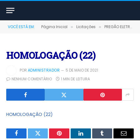
VOCÊ ESTÁ EM:
Página Inicial
Licitações
PREGÃO ELETRÔNICO Nº 011/2020 (Aquisição de contratação de empresa prestadora de serviços de manutenção, instalação, configuração de impressoras e recarga de cartuchos)
»
»
HOMOLOGAÇÃO (22)
POR
ADMINISTRADOR
5 DE MAIO DE 2021
NENHUM COMENTÁRIO
1 MIN DE LEITURA
HOMOLOGAÇÃO (22)
Facebook
Twitter
Pinterest
LinkedIn
Tumblr
E-