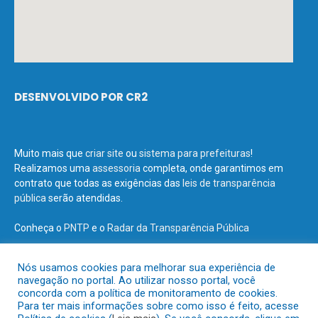
DESENVOLVIDO POR CR2
Muito mais que
criar site
ou
sistema para prefeituras
!
Realizamos uma
assessoria
completa, onde garantimos em
contrato que todas as exigências das
leis de transparência
pública
serão atendidas.
Conheça o
PNTP
e o
Radar da Transparência Pública
Nós usamos cookies para melhorar sua experiência de
navegação no portal. Ao utilizar nosso portal, você
concorda com a política de monitoramento de cookies.
Todos os direitos reservados a Prefeitura Municipal de Terra Santa.
Para ter mais informações sobre como isso é feito, acesse