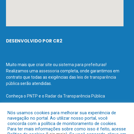
DESENVOLVIDO POR CR2
Muito mais que
criar site
ou
sistema para prefeituras
!
Realizamos uma
assessoria
completa, onde garantimos em
contrato que todas as exigências das
leis de transparência
pública
serão atendidas.
Conheça o
PNTP
e o
Radar da Transparência Pública
Nós usamos cookies para melhorar sua experiência de
navegação no portal. Ao utilizar nosso portal, você
concorda com a política de monitoramento de cookies.
Todos os direitos reservados a Prefeitura Municipal de Terra Santa.
Para ter mais informações sobre como isso é feito, acesse