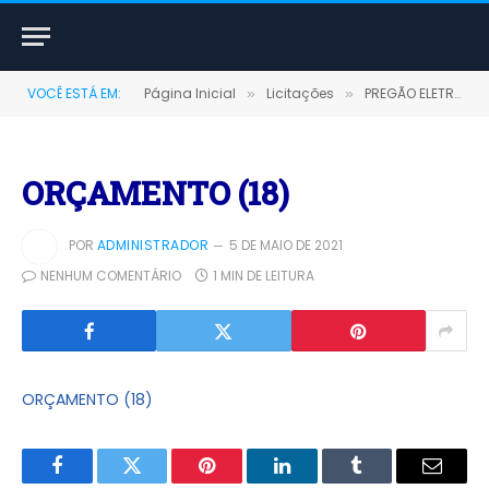
VOCÊ ESTÁ EM:
Página Inicial
Licitações
PREGÃO ELETRÔNICO Nº 008/2021 (CONTRATAÇÃO DE EMPRESA PARA LOCAÇÃO DE MAQUINAS PESADAS, VEÍCULOS LEVES, CAMINHÃO E CAÇAMBAS)
»
»
ORÇAMENTO (18)
POR
ADMINISTRADOR
5 DE MAIO DE 2021
NENHUM COMENTÁRIO
1 MIN DE LEITURA
ORÇAMENTO (18)
Facebook
Twitter
Pinterest
LinkedIn
Tumblr
E-