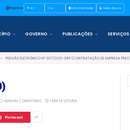
Opções:
A+
A-
Alto Contraste
Modo Escuro
ÍPIO
GOVERNO
PUBLICAÇÕES
SERVIÇOS
PREGÃO ELETRÔNICO Nº 007/2021-SRP (CONTRATAÇÃO DE EMPRESA PRESTADORA DE SERVIÇOS DE MANUTE
»
)
NENHUM COMENTÁRIO
1 MIN DE LEITURA
Pinterest