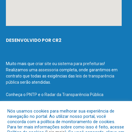
DESENVOLVIDO POR CR2
Muito mais que
criar site
ou
sistema para prefeituras
!
Realizamos uma
assessoria
completa, onde garantimos em
contrato que todas as exigências das
leis de transparência
pública
serão atendidas.
Conheça o
PNTP
e o
Radar da Transparência Pública
Nós usamos cookies para melhorar sua experiência de
navegação no portal. Ao utilizar nosso portal, você
concorda com a política de monitoramento de cookies.
Todos os direitos reservados a Prefeitura Municipal de Terra Santa.
Para ter mais informações sobre como isso é feito, acesse