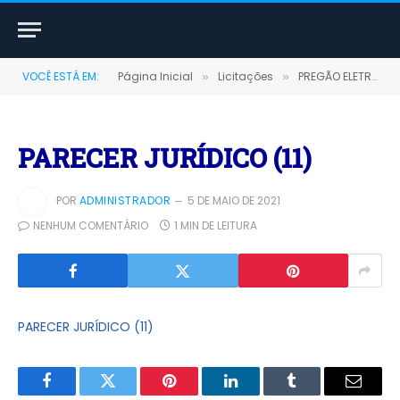
VOCÊ ESTÁ EM:
Página Inicial
Licitações
PREGÃO ELETRÔNICO Nº 007/2020-SRP (AQUISIÇÃO DE GÊNEROS ALIMENTÍCIOS E MATERIAL DE LIMPEZA)
»
»
PARECER JURÍDICO (11)
POR
ADMINISTRADOR
5 DE MAIO DE 2021
NENHUM COMENTÁRIO
1 MIN DE LEITURA
PARECER JURÍDICO (11)
Facebook
Twitter
Pinterest
LinkedIn
Tumblr
E-