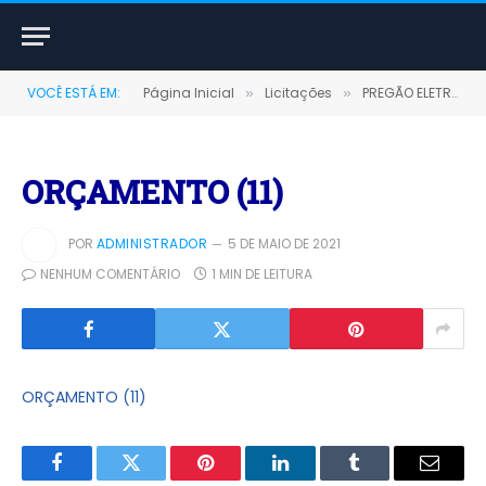
VOCÊ ESTÁ EM:
Página Inicial
Licitações
PREGÃO ELETRÔNICO Nº 007/2020-SRP (AQUISIÇÃO DE GÊNEROS ALIMENTÍCIOS E MATERIAL DE LIMPEZA)
»
»
ORÇAMENTO (11)
POR
ADMINISTRADOR
5 DE MAIO DE 2021
NENHUM COMENTÁRIO
1 MIN DE LEITURA
ORÇAMENTO (11)
Facebook
Twitter
Pinterest
LinkedIn
Tumblr
E-