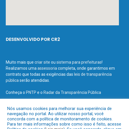
DESENVOLVIDO POR CR2
Muito mais que
criar site
ou
sistema para prefeituras
!
Realizamos uma
assessoria
completa, onde garantimos em
contrato que todas as exigências das
leis de transparência
pública
serão atendidas.
Conheça o
PNTP
e o
Radar da Transparência Pública
Nós usamos cookies para melhorar sua experiência de
navegação no portal. Ao utilizar nosso portal, você
concorda com a política de monitoramento de cookies.
Todos os direitos reservados a Prefeitura Municipal de Terra Santa.
Para ter mais informações sobre como isso é feito, acesse