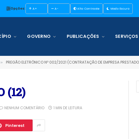
Opções:
A+
A-
Alto Contraste
Modo Escuro
ÍPIO
GOVERNO
PUBLICAÇÕES
SERVIÇOS
PREGÃO ELETRÔNICO Nº 002/2021 (CONTRATAÇÃO DE EMPRESA PRESTADOR
»
 (12)
NENHUM COMENTÁRIO
1 MIN DE LEITURA
Pinterest