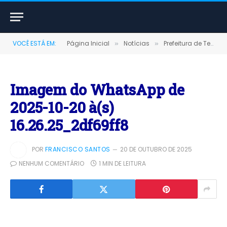
VOCÊ ESTÁ EM:
Página Inicial
Notícias
Prefeitura de Terra Santa realiza “Tarde Alegre” e celebra o mês das crianças com uma grande festa de alegria e integração
»
»
Imagem do WhatsApp de
2025-10-20 à(s)
16.26.25_2df69ff8
POR
FRANCISCO SANTOS
20 DE OUTUBRO DE 2025
NENHUM COMENTÁRIO
1 MIN DE LEITURA