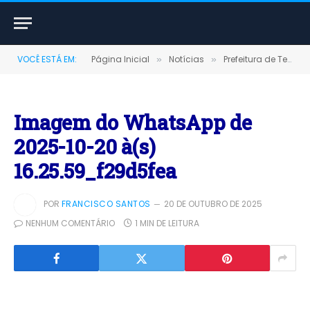
VOCÊ ESTÁ EM:
Página Inicial
Notícias
Prefeitura de Terra Santa realiza “Tarde Alegre” e celebra o mês das crianças com uma grande festa de alegria e integração
»
»
Imagem do WhatsApp de
2025-10-20 à(s)
16.25.59_f29d5fea
POR
FRANCISCO SANTOS
20 DE OUTUBRO DE 2025
NENHUM COMENTÁRIO
1 MIN DE LEITURA