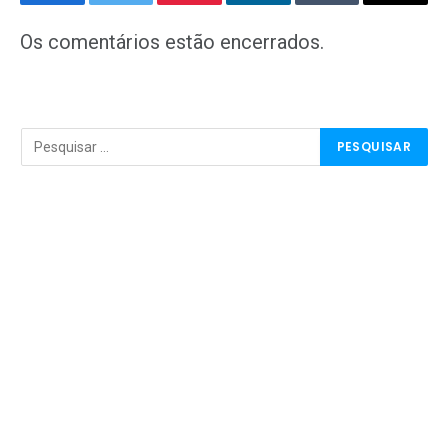
Facebook
Twitter
Pinterest
LinkedIn
Tumblr
E-
mail
Os comentários estão encerrados.