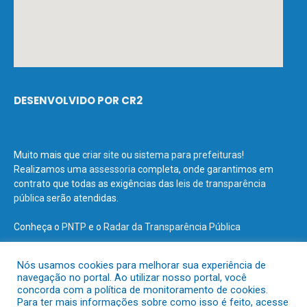
DESENVOLVIDO POR CR2
Muito mais que
criar site
ou
sistema para prefeituras
!
Realizamos uma
assessoria
completa, onde garantimos em
contrato que todas as exigências das
leis de transparência
pública
serão atendidas.
Conheça o
PNTP
e o
Radar da Transparência Pública
Nós usamos cookies para melhorar sua experiência de
navegação no portal. Ao utilizar nosso portal, você
concorda com a política de monitoramento de cookies.
Todos os direitos reservados a Prefeitura Municipal de Terra Santa.
Para ter mais informações sobre como isso é feito, acesse