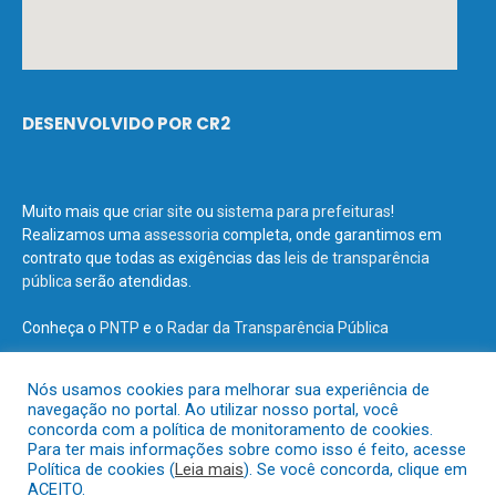
DESENVOLVIDO POR CR2
Muito mais que
criar site
ou
sistema para prefeituras
!
Realizamos uma
assessoria
completa, onde garantimos em
contrato que todas as exigências das
leis de transparência
pública
serão atendidas.
Conheça o
PNTP
e o
Radar da Transparência Pública
Nós usamos cookies para melhorar sua experiência de
navegação no portal. Ao utilizar nosso portal, você
concorda com a política de monitoramento de cookies.
Todos os direitos reservados a Prefeitura Municipal de Terra Santa.
Para ter mais informações sobre como isso é feito, acesse
Política de cookies (
Leia mais
). Se você concorda, clique em
ACEITO.