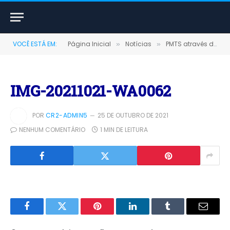
VOCÊ ESTÁ EM:
Página Inicial
Notícias
PMTS através do SINE, visita empresas em Porto Trombetas e fortalece parcerias para novos empregos.
»
»
IMG-20211021-WA0062
POR
CR2-ADMIN5
25 DE OUTUBRO DE 2021
NENHUM COMENTÁRIO
1 MIN DE LEITURA
Facebook
Twitter
Pinterest
LinkedIn
Tumblr
E-